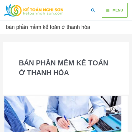
Skip
Main
Search
to
MENU
content
Menu
bán phần mềm kế toán ở thanh hóa
BÁN PHẦN MỀM KẾ TOÁN
Ở THANH HÓA
Phần
mềm
kế
toán
tại