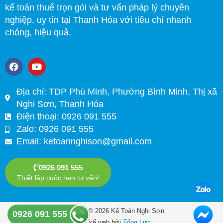
kế toán thuế trọn gói và tư vấn pháp lý chuyên
nghiệp, uy tín tại Thanh Hóa với tiêu chí nhanh
chóng, hiệu quả.
F
Y
a
o
c
u
e
t
Địa chỉ: TDP Phú Minh, Phường Bình Minh, Thị xã
b
u
Nghi Sơn, Thanh Hóa
o
b
o
e
Điện thoại: 0926 091 555
k
Zalo: 0926 091 555
Email:
ketoannghison@gmail.com
0926 091 555
Thiết lập cuộc hẹn tư vấn!
Copyright © 2026 Kế Toán Nghi Sơn
0926 091 555
Thiết kế web bởi
Tổng Lực