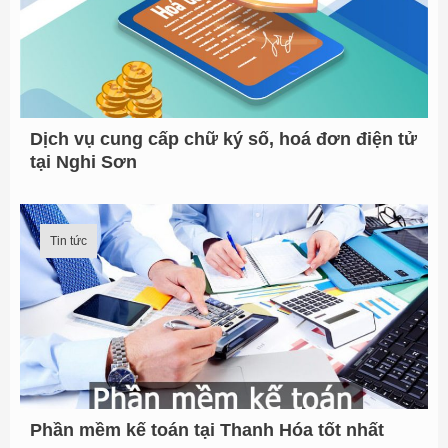
f
o
r
:
Dịch vụ cung cấp chữ ký số, hoá đơn điện tử
tại Nghi Sơn
Tin tức
Phần mềm kế toán tại Thanh Hóa tốt nhất