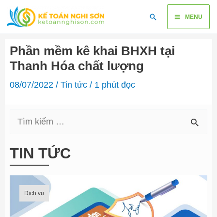
Skip
Main
Search
to
MENU
content
Menu
Phần mềm kê khai BHXH tại
Thanh Hóa chất lượng
08/07/2022
/
Tin tức
/
1 phút đọc
S
e
TIN TỨC
a
r
c
Dịch vụ
h