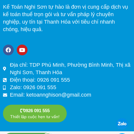
Kế Toán Nghi Sơn tự hào là đơn vị cung cấp dịch vụ
kế toán thuế trọn gói và tư vấn pháp lý chuyên
nghiệp, uy tín tại Thanh Hóa với tiêu chí nhanh
chóng, hiệu quả.
F
Y
a
o
c
u
e
t
Địa chỉ: TDP Phú Minh, Phường Bình Minh, Thị xã
b
u
Nghi Sơn, Thanh Hóa
o
b
o
e
Điện thoại: 0926 091 555
k
Zalo: 0926 091 555
Email:
ketoannghison@gmail.com
0926 091 555
Thiết lập cuộc hẹn tư vấn!