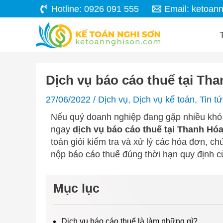
Skip
Hotline: 0926 091 555
Email:
ketoan
to
content
Dịch vụ báo cáo thuế tại Th
27/06/2022
/
Dịch vụ
,
Dịch vụ kế toán
,
Tin t
Nếu quý doanh nghiệp đang gặp nhiều khó k
ngay
dịch vụ báo cáo thuế tại Thanh Hó
toán giỏi kiểm tra và xử lý các hóa đơn, 
nộp báo cáo thuế đúng thời hạn quy định 
Mục lục
Dịch vụ báo cáo thuế là làm những gì?