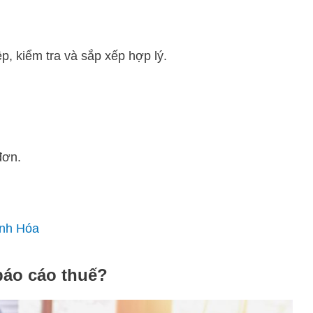
, kiểm tra và sắp xếp hợp lý.
đơn.
anh Hóa
báo cáo thuế?