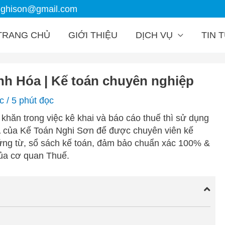
nghison@gmail.com
TRANG CHỦ
GIỚI THIỆU
DỊCH VỤ
TIN 
anh Hóa | Kế toán chuyên nghiệp
ức
/
5 phút đọc
hăn trong việc kê khai và báo cáo thuế thì sử dụng
a
của Kế Toán Nghi Sơn để được chuyên viên kế
chứng từ, sổ sách kế toán, đảm bảo chuẩn xác 100% &
của cơ quan Thuế.