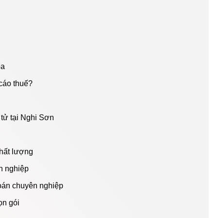
óa
cáo thuế?
 tử tại Nghi Sơn
hất lượng
n nghiệp
toán chuyên nghiệp
ọn gói