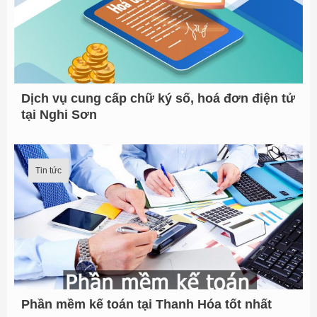
f
o
r
:
Dịch vụ cung cấp chữ ký số, hoá đơn điện tử
tại Nghi Sơn
Tin tức
Phần mềm kế toán tại Thanh Hóa tốt nhất