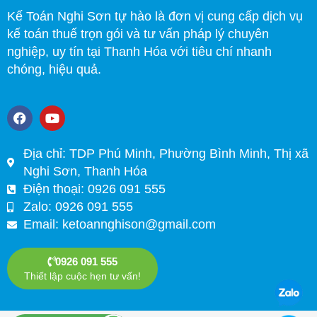
Kế Toán Nghi Sơn tự hào là đơn vị cung cấp dịch vụ
kế toán thuế trọn gói và tư vấn pháp lý chuyên
nghiệp, uy tín tại Thanh Hóa với tiêu chí nhanh
chóng, hiệu quả.
F
Y
a
o
c
u
e
t
Địa chỉ: TDP Phú Minh, Phường Bình Minh, Thị xã
b
u
Nghi Sơn, Thanh Hóa
o
b
o
e
Điện thoại: 0926 091 555
k
Zalo: 0926 091 555
Email:
ketoannghison@gmail.com
0926 091 555
Thiết lập cuộc hẹn tư vấn!