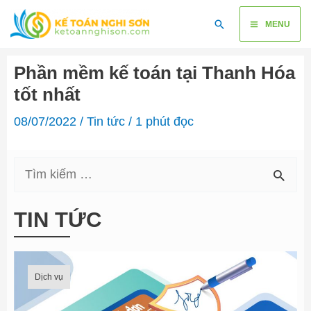
Skip
Main
Search
to
MENU
content
Menu
Phần mềm kế toán tại Thanh Hóa
tốt nhất
08/07/2022
/
Tin tức
/
1 phút đọc
S
e
TIN TỨC
a
r
c
Dịch vụ
h