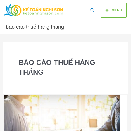
Skip
Main
Search
to
MENU
content
Menu
báo cáo thuế hàng tháng
BÁO CÁO THUẾ HÀNG
THÁNG
Dịch
vụ
báo
cáo
thuế