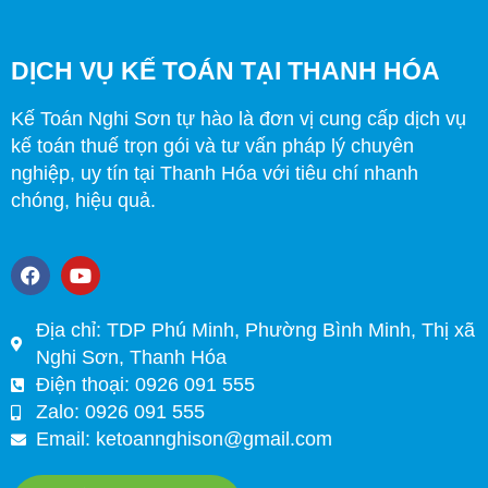
DỊCH VỤ KẾ TOÁN TẠI THANH HÓA
Kế Toán Nghi Sơn tự hào là đơn vị cung cấp dịch vụ
kế toán thuế trọn gói và tư vấn pháp lý chuyên
nghiệp, uy tín tại Thanh Hóa với tiêu chí nhanh
chóng, hiệu quả.
F
Y
a
o
c
u
e
t
Địa chỉ: TDP Phú Minh, Phường Bình Minh, Thị xã
b
u
Nghi Sơn, Thanh Hóa
o
b
o
e
Điện thoại: 0926 091 555
k
Zalo: 0926 091 555
Email:
ketoannghison@gmail.com