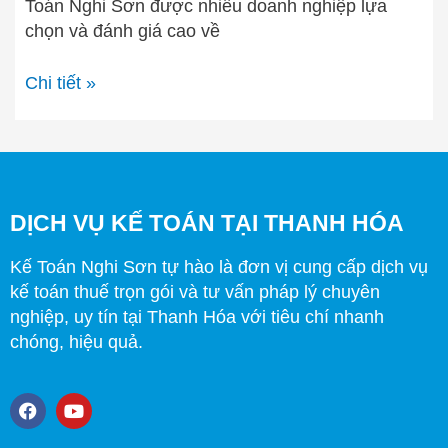
Toán Nghi Sơn được nhiều doanh nghiệp lựa
chọn và đánh giá cao về
Chi tiết »
DỊCH VỤ KẾ TOÁN TẠI THANH HÓA
Kế Toán Nghi Sơn tự hào là đơn vị cung cấp dịch vụ
kế toán thuế trọn gói và tư vấn pháp lý chuyên
nghiệp, uy tín tại Thanh Hóa với tiêu chí nhanh
chóng, hiệu quả.
F
Y
a
o
c
u