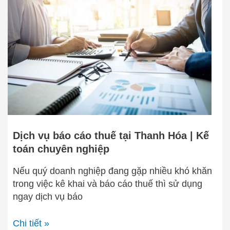
báo
cáo
thuế
tại
Thanh
Hóa
|
Kế
toán
chuyên
nghiệp
Dịch vụ báo cáo thuế tại Thanh Hóa | Kế
toán chuyên nghiệp
Nếu quý doanh nghiệp đang gặp nhiều khó khăn
trong việc kê khai và báo cáo thuế thì sử dụng
ngay dịch vụ báo
Chi tiết »