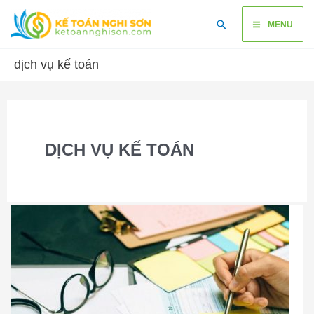
Skip
Main
Search
to
MENU
content
Menu
dịch vụ kế toán
DỊCH VỤ KẾ TOÁN
Dịch
vụ
kế
toán
trọn
gói