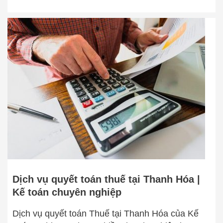
Dịch
vụ
quyết
toán
thuế
tại
Thanh
Hóa
|
Kế
toán
chuyên
nghiệp
Dịch vụ quyết toán thuế tại Thanh Hóa |
Kế toán chuyên nghiệp
Dịch vụ quyết toán Thuế tại Thanh Hóa của Kế