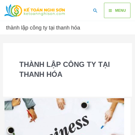
Skip
Main
Search
to
MENU
content
Menu
thành lập công ty tại thanh hóa
THÀNH LẬP CÔNG TY TẠI
THANH HÓA
Dịch
vụ
thành
lập
công