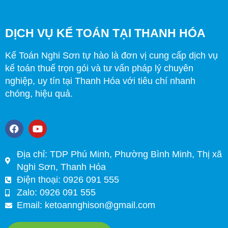
DỊCH VỤ KẾ TOÁN TẠI THANH HÓA
Kế Toán Nghi Sơn tự hào là đơn vị cung cấp dịch vụ
kế toán thuế trọn gói và tư vấn pháp lý chuyên
nghiệp, uy tín tại Thanh Hóa với tiêu chí nhanh
chóng, hiệu quả.
F
Y
a
o
c
u
e
t
Địa chỉ: TDP Phú Minh, Phường Bình Minh, Thị xã
b
u
Nghi Sơn, Thanh Hóa
o
b
o
e
Điện thoại: 0926 091 555
k
Zalo: 0926 091 555
Email:
ketoannghison@gmail.com