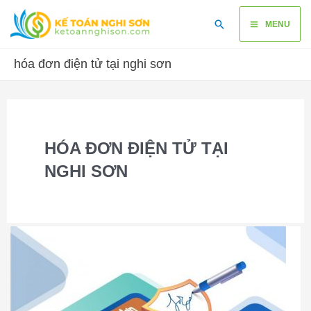
Skip
Main
Search
to
MENU
content
Menu
hóa đơn điện tử tại nghi sơn
HÓA ĐƠN ĐIỆN TỬ TẠI
NGHI SƠN
Dịch
vụ
cung
cấp
chữ