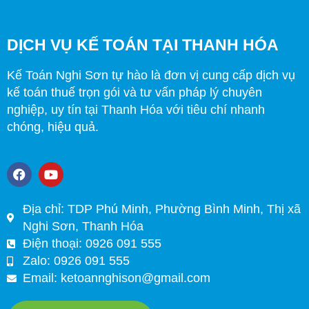
DỊCH VỤ KẾ TOÁN TẠI THANH HÓA
Kế Toán Nghi Sơn tự hào là đơn vị cung cấp dịch vụ
kế toán thuế trọn gói và tư vấn pháp lý chuyên
nghiệp, uy tín tại Thanh Hóa với tiêu chí nhanh
chóng, hiệu quả.
F
Y
a
o
c
u
e
t
Địa chỉ: TDP Phú Minh, Phường Bình Minh, Thị xã
b
u
Nghi Sơn, Thanh Hóa
o
b
o
e
Điện thoại: 0926 091 555
k
Zalo: 0926 091 555
Email:
ketoannghison@gmail.com